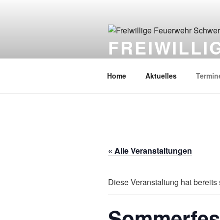
Zum
Inhalt
springen
FREIWILL
Retten · Löschen · Bergen · Sch
Home
Aktuelles
Termin
« Alle Veranstaltungen
Diese Veranstaltung hat bereits 
Sommerfest