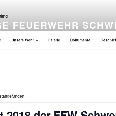
IGE FEUERWEHR SCHW
ützen
e
Unsere Wehr
Galerie
Dokumente
Geschic
stattgefunden.
 2018 der FFW Schwer