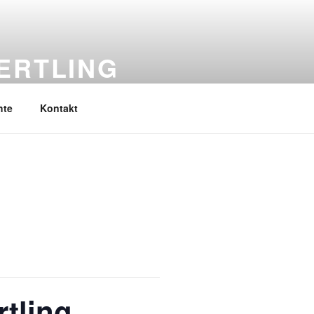
ERTLING
hte
Kontakt
tling