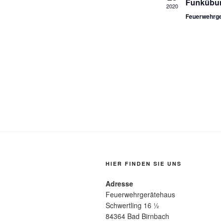
Funkübu
n
2020
Feuerwehrge
V
e
r
a
n
s
t
a
l
HIER FINDEN SIE UNS
t
Adresse
Feuerwehrgerätehaus
u
Schwertling 16 ½
n
84364 Bad Birnbach