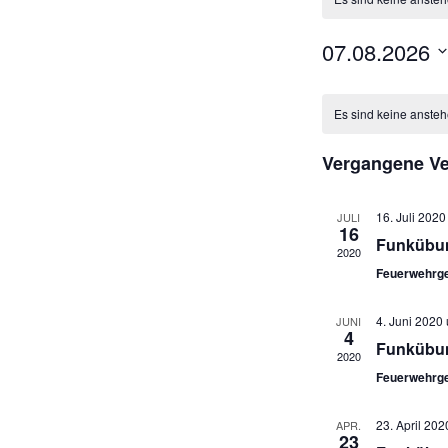
07.08.2026
D
K
a
Es sind keine anste
t
a
u
Vergangene Ve
l
m
w
e
16. Juli 202
JULI
ä
16
n
Funkübun
h
2020
l
d
Feuerwehrge
e
e
n
4. Juni 2020
JUNI
4
.
r
Funkübun
2020
Feuerwehrge
v
o
23. April 20
APR.
23