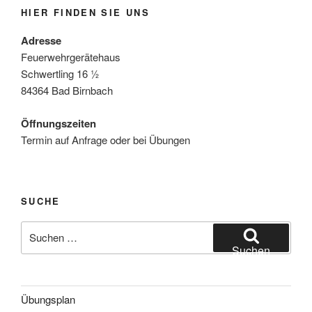
e
h
HIER FINDEN SIE UNS
n
e
-
Adresse
u
N
Feuerwehrgerätehaus
n
a
Schwertling 16 ½
d
84364 Bad Birnbach
v
A
i
Öffnungszeiten
n
g
Termin auf Anfrage oder bei Übungen
s
a
t
i
i
c
o
h
SUCHE
n
t
Suche
e
nach:
Suchen
n
,
N
Übungsplan