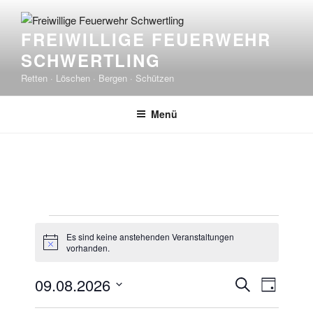
Zum
Inhalt
FREIWILLIGE FEUERWEHR
springen
SCHWERTLING
Retten · Löschen · Bergen · Schützen
Menü
Veranstaltungen
Es sind keine anstehenden Veranstaltungen
für
H
vorhanden.
i
9.
n
V
V
09.08.2026
w
S
August
T
e
e
e
u
D
i
a